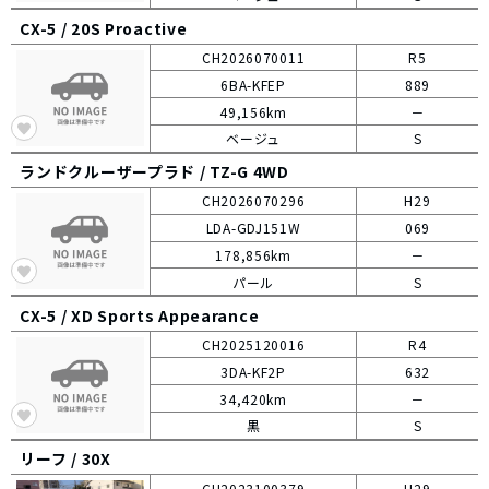
CX-5 /
20S Proactive
CH2026070011
R5
6BA-KFEP
889
49,156km
－
ベージュ
S
ランドクルーザープラド /
TZ-G 4WD
CH2026070296
H29
LDA-GDJ151W
069
178,856km
－
パール
S
CX-5 /
XD Sports Appearance
CH2025120016
R4
3DA-KF2P
632
34,420km
－
黒
S
リーフ /
30X
CH2023100379
H29