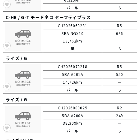
パール
S
C-HR /
G-T モードネロ セーフティプラス
CH2026060281
R5
3BA-NGX10
686
13,762km
－
黒
S
ライズ /
G
CH2026070218
R5
5BA-A201A
550
14,726km
－
パール
S
ライズ /
G
CH2026080025
R2
5BA-A200A
249
38,309km
－
パール
S