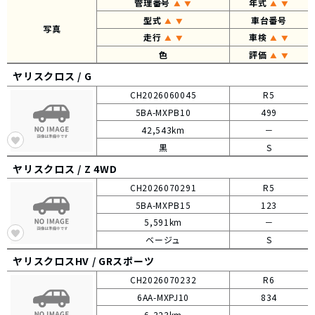
管理番号
年式
▲
▼
▲
▼
型式
車台番号
▲
▼
写真
走行
車検
▲
▼
▲
▼
色
評価
▲
▼
ヤリスクロス /
G
CH2026060045
R5
5BA-MXPB10
499
42,543km
－
黒
S
ヤリスクロス /
Z 4WD
CH2026070291
R5
5BA-MXPB15
123
5,591km
－
ベージュ
S
ヤリスクロスHV /
GRスポーツ
CH2026070232
R6
6AA-MXPJ10
834
6,323km
－