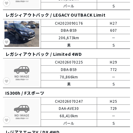
パール
S
レガシィアウトバック /
LEGACY OUTBACK Limit
CH2023090176
H27
DBA-BS9
607
206,673km
－
黒
S
レガシィアウトバック /
Limited 4WD
CH2026070225
H29
DBA-BS9
772
70,866km
－
黒
S
IS300h /
Fスポーツ
CH2026070247
H25
DAA-AVE30
729
68,410km
－
パール
S
レジアスエースV /
DX 4WD