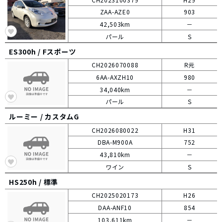
ZAA-AZE0
903
42,503km
－
パール
S
ES300h /
Fスポーツ
CH2026070088
R元
6AA-AXZH10
980
34,040km
－
パール
S
ルーミー /
カスタムG
CH2026080022
H31
DBA-M900A
752
43,810km
－
ワイン
S
HS250h /
標準
CH2025020173
H26
DAA-ANF10
854
103,611km
－