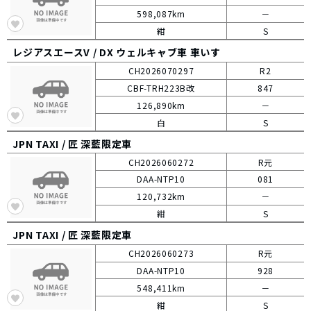
598,087km
－
紺
S
レジアスエースV /
DX ウェルキャブ車 車いす
CH2026070297
R2
CBF-TRH223B改
847
126,890km
－
白
S
JPN TAXI /
匠 深藍限定車
CH2026060272
R元
DAA-NTP10
081
120,732km
－
紺
S
JPN TAXI /
匠 深藍限定車
CH2026060273
R元
DAA-NTP10
928
548,411km
－
紺
S