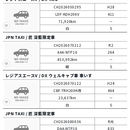
CH2026050295
H28
LDF-KDH206V
411
71,920km
－
白
S
JPN TAXI /
匠 深藍限定車
CH2026070212
R2
6AA-NTP10
264
453,992km
－
紺
S
レジアスエースV /
DX ウェルキャブ車 車いす
CH2026070122
H24
CBF-TRH200K改
464
23,637km
－
白
S
JPN TAXI /
匠 深藍限定車
CH2026080036
R元
DAA-NTP10
833