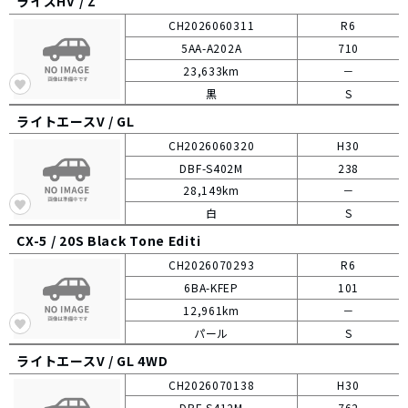
ライズHV /
Z
CH2026060311
R6
5AA-A202A
710
23,633km
－
黒
S
ライトエースV /
GL
CH2026060320
H30
DBF-S402M
238
28,149km
－
白
S
CX-5 /
20S Black Tone Editi
CH2026070293
R6
6BA-KFEP
101
12,961km
－
パール
S
ライトエースV /
GL 4WD
CH2026070138
H30
DBF-S412M
762