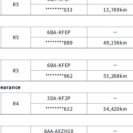
R5
********033
13,769km
6BA-KFEP
－
R5
********889
49,156km
6BA-KFEP
－
R5
********962
53,268km
pearance
3DA-KF2P
－
R4
********632
34,420km
6AA-AXZH10
－