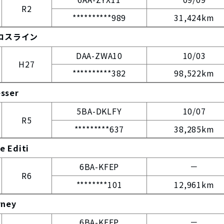
R2
**********989
31,424km
クロスライン
DAA-ZWA10
10/03
H27
**********382
98,522km
esser
5BA-DKLFY
10/07
R5
*********637
38,285km
e Editi
6BA-KFEP
－
R6
********101
12,961km
rney
6BA-KFEP
－