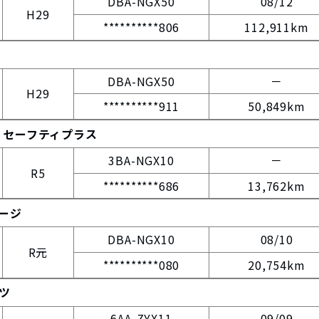
DBA-NGX50
08/12
H29
**********806
112,911km
DBA-NGX50
－
H29
**********911
50,849km
ロ セーフティプラス
3BA-NGX10
－
R5
**********686
13,762km
ケージ
DBA-NGX10
08/10
R元
**********080
20,754km
ーツ
6AA-ZYX11
09/09