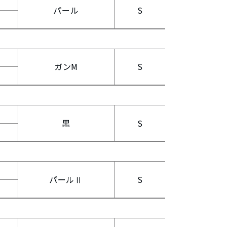
パール
S
ガンM
S
黒
S
パールⅡ
S