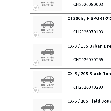
CH2026080003
CT200h /
F SPORT
CH2026070193
CX-3 /
15S Urban Dr
CH2026070255
CX-5 /
20S Black Ton
CH2026070293
CX-5 /
20S Field Jou