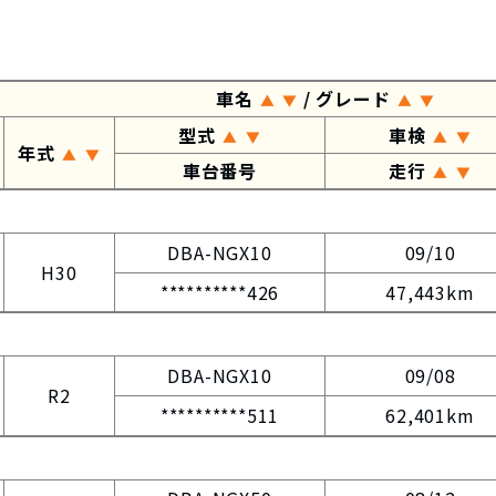
車名
/ グレード
▲
▼
▲
▼
型式
車検
▲
▼
▲
▼
年式
▲
▼
車台番号
走行
▲
▼
DBA-NGX10
09/10
H30
**********426
47,443km
DBA-NGX10
09/08
R2
**********511
62,401km