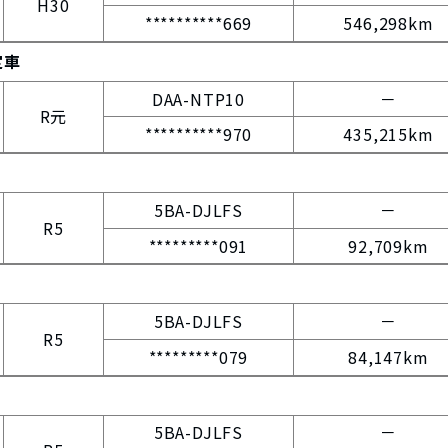
H30
**********669
546,298km
定車
DAA-NTP10
－
R元
**********970
435,215km
5BA-DJLFS
－
R5
*********091
92,709km
5BA-DJLFS
－
R5
*********079
84,147km
5BA-DJLFS
－