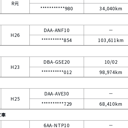
R元
***********980
34,040km
DAA-ANF10
－
H26
**********854
103,611km
DBA-GSE20
10/02
H23
**********012
98,974km
DAA-AVE30
－
H25
**********729
68,410km
定車
6AA-NTP10
－