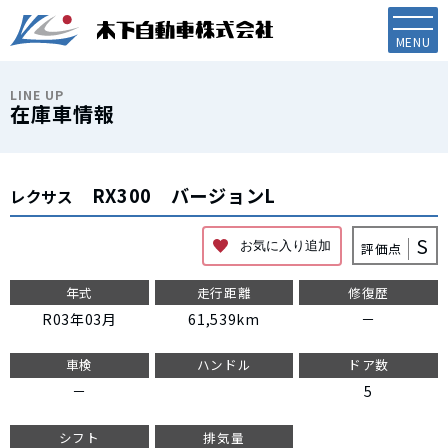
LINE UP
在庫車情報
RX300
バージョンL
レクサス
S
評価点
お気に入り追加
年式
走行距離
修復歴
R03年03月
61,539km
－
車検
ハンドル
ドア数
－
5
シフト
排気量