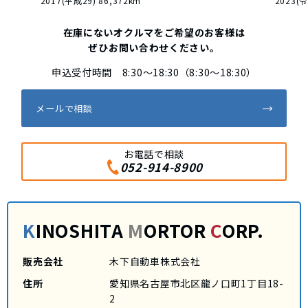
2017(平成29) 86,372km
2023(令
在庫にないオクルマをご希望のお客様は
ぜひお問い合わせください。
申込受付時間 8:30～18:30（8:30～18:30）
メールで相談
お電話で相談
052-914-8900
K
INOSHITA
M
ORTOR
C
ORP.
販売会社
木下自動車株式会社
住所
愛知県名古屋市北区龍ノ口町1丁目18-
2