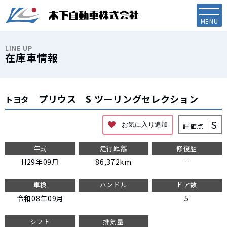
LINE UP
在庫車情報
プリウス
S ツーリングセレクション
トヨタ
S
評価点
お気に入り追加
年式
走行距離
修復歴
H29年09月
86,372km
－
車検
ハンドル
ドア数
令和08年09月
5
シフト
排気量