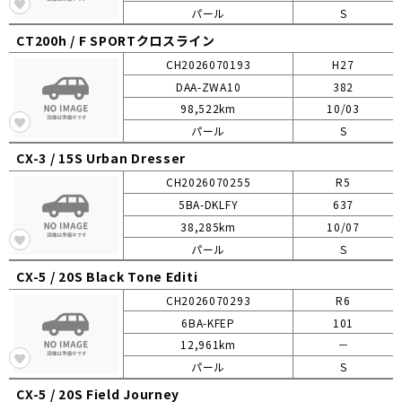
パール
S
CT200h /
F SPORTクロスライン
CH2026070193
H27
DAA-ZWA10
382
98,522km
10/03
パール
S
CX-3 /
15S Urban Dresser
CH2026070255
R5
5BA-DKLFY
637
38,285km
10/07
パール
S
CX-5 /
20S Black Tone Editi
CH2026070293
R6
6BA-KFEP
101
12,961km
－
パール
S
CX-5 /
20S Field Journey