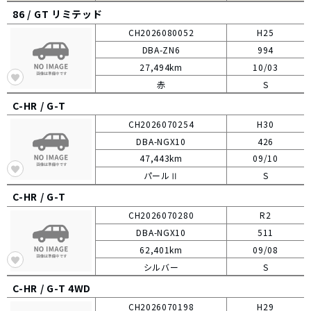
86 /
GT リミテッド
CH2026080052
H25
DBA-ZN6
994
27,494km
10/03
赤
S
C-HR /
G-T
CH2026070254
H30
DBA-NGX10
426
47,443km
09/10
パールⅡ
S
C-HR /
G-T
CH2026070280
R2
DBA-NGX10
511
62,401km
09/08
シルバー
S
C-HR /
G-T 4WD
CH2026070198
H29