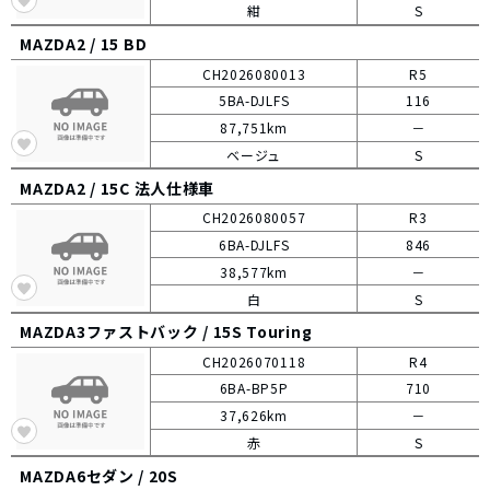
紺
S
MAZDA2 /
15 BD
CH2026080013
R5
5BA-DJLFS
116
87,751km
－
ベージュ
S
MAZDA2 /
15C 法人仕様車
CH2026080057
R3
6BA-DJLFS
846
38,577km
－
白
S
MAZDA3ファストバック /
15S Touring
CH2026070118
R4
6BA-BP5P
710
37,626km
－
赤
S
MAZDA6セダン /
20S