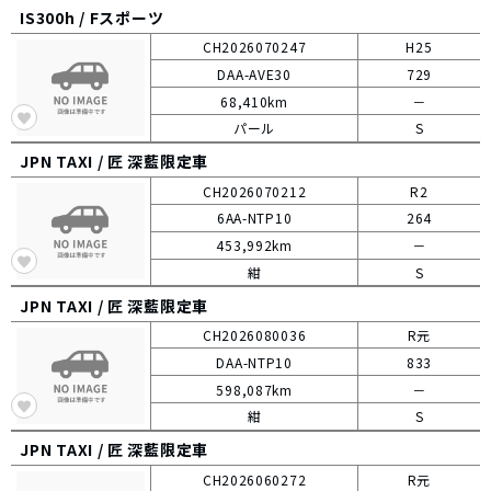
IS300h /
Fスポーツ
CH2026070247
H25
DAA-AVE30
729
68,410km
－
パール
S
JPN TAXI /
匠 深藍限定車
CH2026070212
R2
6AA-NTP10
264
453,992km
－
紺
S
JPN TAXI /
匠 深藍限定車
CH2026080036
R元
DAA-NTP10
833
598,087km
－
紺
S
JPN TAXI /
匠 深藍限定車
CH2026060272
R元