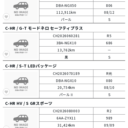
DBA-NGX50
806
112,911km
08/12
パール
S
C-HR /
G-T モードネロ セーフティプラス
CH2026060281
R5
3BA-NGX10
686
13,762km
－
黒
S
C-HR /
S-T LEDパッケージ
CH2026070189
R元
DBA-NGX10
080
20,754km
08/10
パールⅡ
S
C-HR HV /
S GRスポーツ
CH2026080003
R2
6AA-ZYX11
989
31,424km
09/09