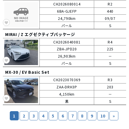
CH2026080014
R2
6BA-GJEFP
440
24,790km
09/07
パール
S
MIRAI /
Z エグゼクティブパッケージ
CH2026040081
R4
ZBA-JPD20
225
26,903km
－
パール
S
MX-30 /
EV Basic Set
CH2023070369
R3
ZAA-DRH3P
203
4,150km
－
黒
S
1
2
3
4
5
6
7
8
9
10
»