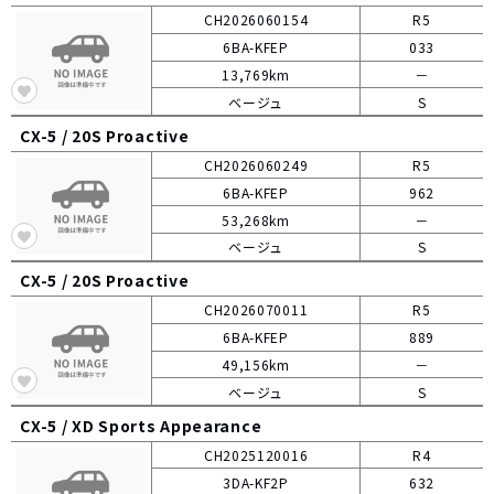
CH2026060154
R5
6BA-KFEP
033
13,769km
－
ベージュ
S
CX-5 /
20S Proactive
CH2026060249
R5
6BA-KFEP
962
53,268km
－
ベージュ
S
CX-5 /
20S Proactive
CH2026070011
R5
6BA-KFEP
889
49,156km
－
ベージュ
S
CX-5 /
XD Sports Appearance
CH2025120016
R4
3DA-KF2P
632