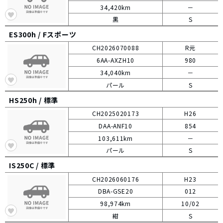
34,420km
－
黒
S
ES300h /
Fスポーツ
CH2026070088
R元
6AA-AXZH10
980
34,040km
－
パール
S
HS250h /
標準
CH2025020173
H26
DAA-ANF10
854
103,611km
－
パール
S
IS250C /
標準
CH2026060176
H23
DBA-GSE20
012
98,974km
10/02
紺
S