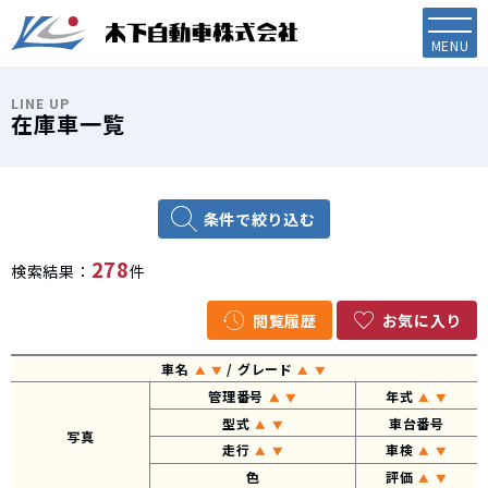
LINE UP
在庫車一覧
条件で絞り込む
278
検索結果：
件
閲覧履歴
お気に入り
車名
/ グレード
▲
▼
▲
▼
管理番号
年式
▲
▼
▲
▼
型式
車台番号
▲
▼
写真
走行
車検
▲
▼
▲
▼
色
評価
▲
▼